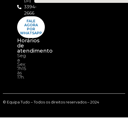
(31)
3394-
2666
FALE
AGORA
POR
WHATSAPP
Horários
de
atendimento
Seg
a
Sex:
7h15
às
17h.
© Equipa Tudo – Todos os direitos reservados – 2024