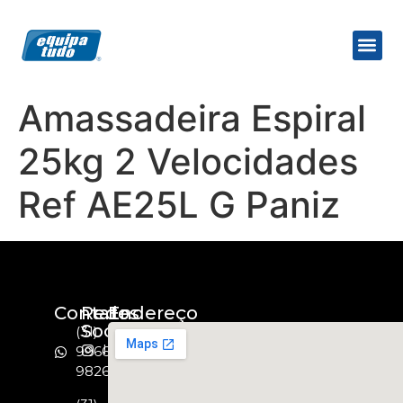
Amassadeira Espiral
25kg 2 Velocidades
Ref AE25L G Paniz
Contato
Redes
Endereço
Socias
(31)
Instagram
99664-
9826