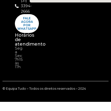
(31)
3394-
2666
FALE
AGORA
POR
WHATSAPP
Horários
de
atendimento
Seg
a
Sex:
7h15
às
17h.
© Equipa Tudo – Todos os direitos reservados – 2024