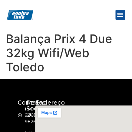
Balança Prix 4 Due
32kg Wifi/Web
Toledo
Contato
Redes
Endereço
Socias
(31)
Instagram
99664-
9826