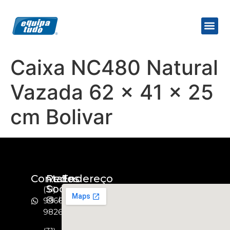
Caixa NC480 Natural
Vazada 62 x 41 x 25
cm Bolivar
Contato
Redes
Endereço
Socias
(31)
Instagram
99664-
9826