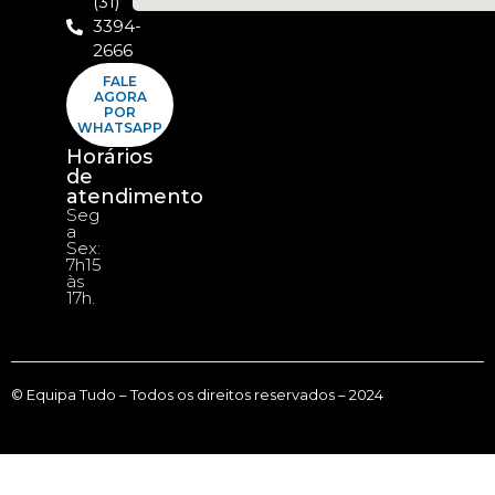
(31)
3394-
2666
FALE
AGORA
POR
WHATSAPP
Horários
de
atendimento
Seg
a
Sex:
7h15
às
17h.
© Equipa Tudo – Todos os direitos reservados – 2024