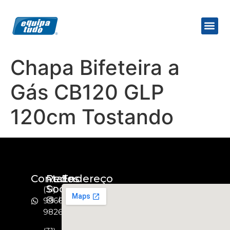
Chapa Bifeteira a
Gás CB120 GLP
120cm Tostando
Contato
Redes
Endereço
Socias
(31)
Instagram
99664-
9826