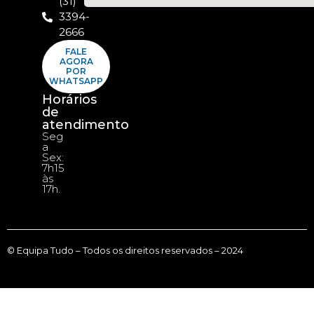
(31)
3394-
2666
FALE
AGORA
POR
WHATSAPP
Horários
de
atendimento
Seg
a
Sex:
7h15
às
17h.
© Equipa Tudo – Todos os direitos reservados – 2024