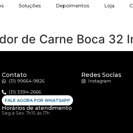
os
Soluções
Depoimentos
Loja
C
or de Carne Boca 32 In
Contato
Redes Socias
(31) 99664-9826
Instagram
(31) 3394-2666
FALE AGORA POR WHATSAPP
Horários de atendimento
Seg a Sex: 7h15 às 17h.