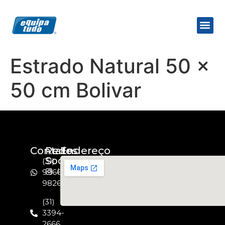
Estrado Natural 50 x
50 cm Bolivar
Contato
Redes
Endereço
Socias
(31)
Instagram
99664-
9826
(31)
3394-
2666