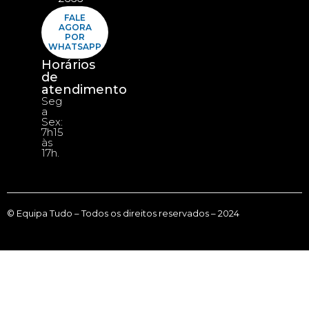
FALE
AGORA
POR
WHATSAPP
Horários
de
atendimento
Seg
a
Sex:
7h15
às
17h.
© Equipa Tudo – Todos os direitos reservados – 2024