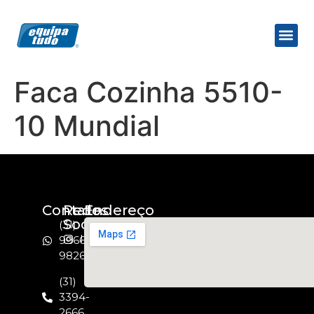
Faca Cozinha 5510-
10 Mundial
Contato
Redes
Endereço
Socias
(31)
Instagram
99664-
9826
(31)
3394-
2666