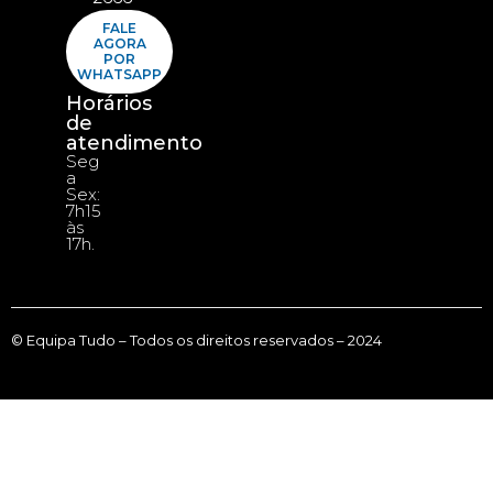
FALE
AGORA
POR
WHATSAPP
Horários
de
atendimento
Seg
a
Sex:
7h15
às
17h.
© Equipa Tudo – Todos os direitos reservados – 2024