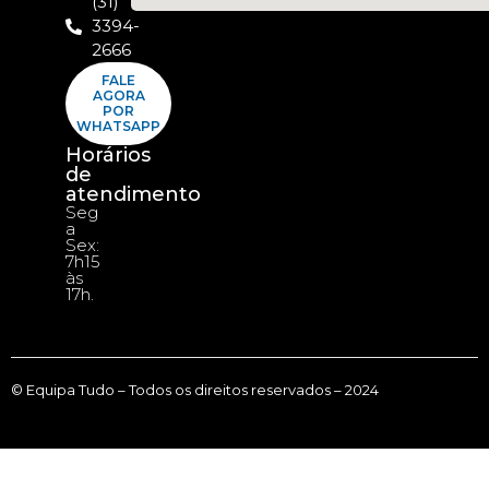
(31)
3394-
2666
FALE
AGORA
POR
WHATSAPP
Horários
de
atendimento
Seg
a
Sex:
7h15
às
17h.
© Equipa Tudo – Todos os direitos reservados – 2024