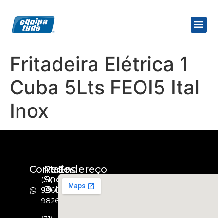
Fritadeira Elétrica 1
Cuba 5Lts FEOI5 Ital
Inox
Contato
Redes
Endereço
Socias
(31)
Instagram
99664-
9826