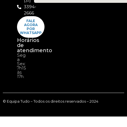
(31)
3394-
2666
FALE
AGORA
POR
WHATSAPP
Horários
de
atendimento
Seg
a
Sex:
7h15
às
17h.
© Equipa Tudo – Todos os direitos reservados – 2024