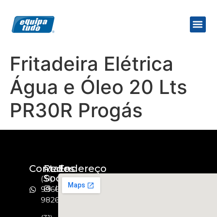
Fritadeira Elétrica
Água e Óleo 20 Lts
PR30R Progás
Contato
Redes
Endereço
Socias
(31)
Instagram
99664-
9826