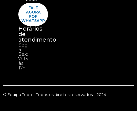
FALE
AGORA
POR
WHATSAPP
Horários
de
atendimento
Seg
a
Sex:
7h15
às
17h.
© Equipa Tudo – Todos os direitos reservados – 2024