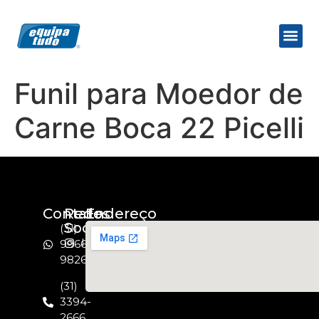
Funil para Moedor de
Carne Boca 22 Picelli
Contato
Redes
Endereço
Socias
(31)
Instagram
99664-
9826
(31)
3394-
2666