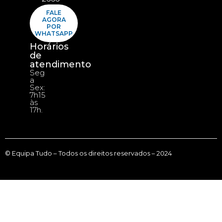
FALE
AGORA
POR
WHATSAPP
Horários
de
atendimento
Seg
a
Sex:
7h15
às
17h.
© Equipa Tudo – Todos os direitos reservados – 2024