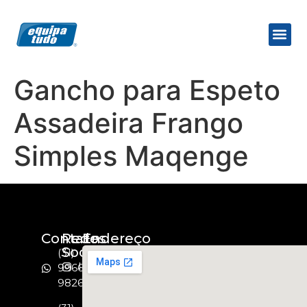
Gancho para Espeto
Assadeira Frango
Simples Maqenge
Contato
Redes
Endereço
Socias
(31)
Instagram
99664-
9826