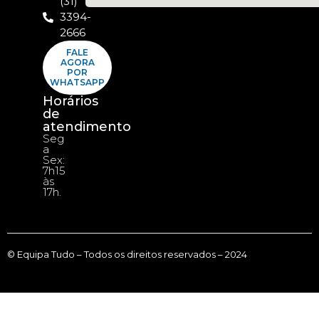
(31)
3394-
2666
FALE
AGORA
POR
WHATSAPP
Horários
de
atendimento
Seg
a
Sex:
7h15
às
17h.
© Equipa Tudo – Todos os direitos reservados – 2024