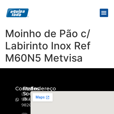
Moinho de Pão c/
Labirinto Inox Ref
M60N5 Metvisa
Contato
Redes
Endereço
Socias
(31)
Instagram
99664-
9826