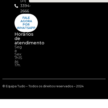
(31)
3394-
2666
FALE
AGORA
POR
WHATSAPP
Horários
de
atendimento
Seg
a
Sex:
7h15
às
17h.
© Equipa Tudo – Todos os direitos reservados – 2024