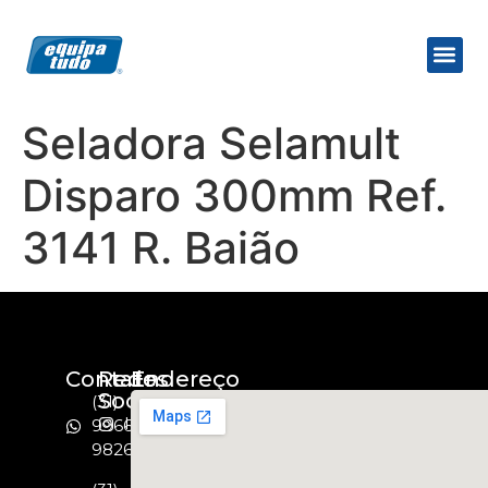
Seladora Selamult
Disparo 300mm Ref.
3141 R. Baião
Contato
Redes
Endereço
Socias
(31)
Instagram
99664-
9826