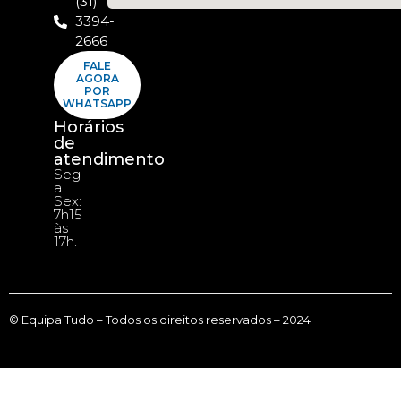
(31)
3394-
2666
FALE
AGORA
POR
WHATSAPP
Horários
de
atendimento
Seg
a
Sex:
7h15
às
17h.
© Equipa Tudo – Todos os direitos reservados – 2024