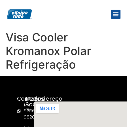
Visa Cooler
Kromanox Polar
Refrigeração
Contato
Redes
Endereço
Socias
(31)
Instagram
99664-
9826