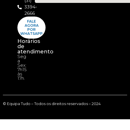
(31)
3394-
2666
FALE
AGORA
POR
WHATSAPP
Horários
de
atendimento
Seg
a
Sex:
7h15
às
17h.
© Equipa Tudo – Todos os direitos reservados – 2024